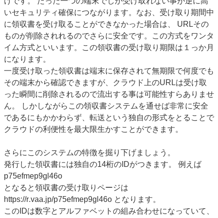
けです。 たった一つの端末でしか受け取れない事が逆に高
いセキュリティ確保につながります。なお、受け取り期間中
に領収書を受け取ることができなかった場合は、 URLその
ものが削除されれるのでさらに安全です。この方式をワンタ
イム方式といいます。この領収書の受け取り期限は１っか月
になります。
一度受け取った領収書は端末に保存されて無期限で何度でも
その端末から確認できますが、クラウド上のURLは受け取
った瞬間に削除されるので流出する事は可能性すらありませ
ん。 しかしながらこの領収書システムを通せば非常に安全
であるにもかかわらず、転送という独自の形式をとることで
クラウドの利便性を最大限生かすことができます。
さらにこのシステムの特徴を掘り下げましょう。
発行した領収書には独自の14桁のIDがつきます。 例えば
p75efmep9gl46o
となると領収書の受け取りページは
https://r.vaa.jp/p75efmep9gl46o となります。
このIDは数字とアルファベットの組み合わせになっていて、