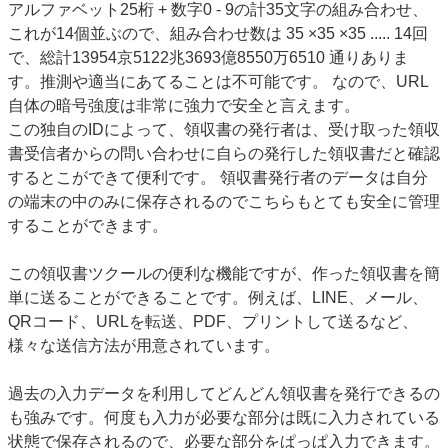
アルファベット25桁 + 数字0 - 9の計35文字の組み合わせ、
これが14個並ぶので、組み合わせ数は 35 ×35 ×35 ..... 14回
で、総計13954京5122兆3693億8550万6510 通りありま
す。推測や適当にあてることは不可能です。 なので、URL
自体の暗号強度は非常に強力で安全と言えます。
この独自のIDによって、領収書の発行者は、受け取った領収
書受信者からの問い合わせに自らの発行した領収書だと確認
するとこができて便利です。 領収書発行者のデータは自分
の端末の中のみに保存されるのでこちらもとても安全に管理
することができます。
この領収書ツクールの便利な機能ですが、作った領収書を簡
単に送ることができることです。例えば、LINE、メール、
QRコード、URLを転送、PDF、プリントして送るなど、
様々な送信方法が用意されています。
過去の入力データを利用してどんどん領収書を発行できるの
も強みです。何度も入力が必要な部分は既に入力されている
状態で保存されるので、必要な部分をぱっぱ入力できます。