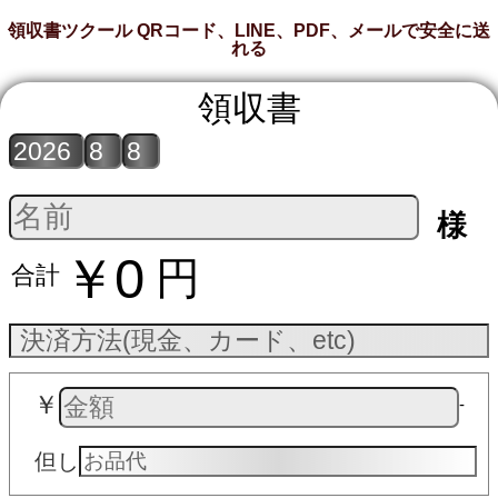
領収書ツクール QRコード、LINE、PDF、メールで安全に送
れる
領収書
様
￥0
円
合計
￥
‐
但し