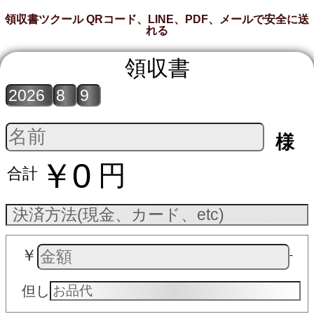
領収書ツクール QRコード、LINE、PDF、メールで安全に送
れる
領収書
様
￥0
円
合計
￥
‐
但し