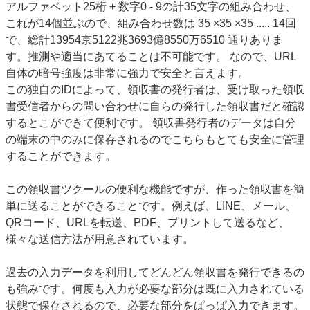
アルファベット25桁 + 数字0 - 9の計35文字の組み合わせ、
これが14個並ぶので、組み合わせ数は 35 ×35 ×35 ..... 14回
で、総計13954京5122兆3693億8550万6510 通りありま
す。推測や適当にあてることは不可能です。 なので、URL
自体の暗号強度は非常に強力で安全と言えます。
この独自のIDによって、領収書の発行者は、受け取った領収
書受信者からの問い合わせに自らの発行した領収書だと確認
するとこができて便利です。 領収書発行者のデータは自分
の端末の中のみに保存されるのでこちらもとても安全に管理
することができます。
この領収書ツクールの便利な機能ですが、作った領収書を簡
単に送ることができることです。例えば、LINE、メール、
QRコード、URLを転送、PDF、プリントして送るなど、
様々な送信方法が用意されています。
過去の入力データを利用してどんどん領収書を発行できるの
も強みです。何度も入力が必要な部分は既に入力されている
状態で保存されるので、必要な部分をぱっぱ入力できます。