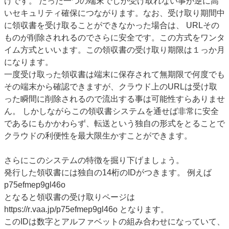
けです。 たった一つの端末でしか受け取れない事が逆に高
いセキュリティ確保につながります。なお、受け取り期間中
に領収書を受け取ることができなかった場合は、 URLその
ものが削除されれるのでさらに安全です。この方式をワンタ
イム方式といいます。この領収書の受け取り期限は１っか月
になります。
一度受け取った領収書は端末に保存されて無期限で何度でも
その端末から確認できますが、クラウド上のURLは受け取
った瞬間に削除されるので流出する事は可能性すらありませ
ん。 しかしながらこの領収書システムを通せば非常に安全
であるにもかかわらず、転送という独自の形式をとることで
クラウドの利便性を最大限生かすことができます。
さらにこのシステムの特徴を掘り下げましょう。
発行した領収書には独自の14桁のIDがつきます。 例えば
p75efmep9gl46o
となると領収書の受け取りページは
https://r.vaa.jp/p75efmep9gl46o となります。
このIDは数字とアルファベットの組み合わせになっていて、