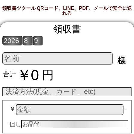
領収書ツクール QRコード、LINE、PDF、メールで安全に送
れる
領収書
様
￥0
円
合計
￥
‐
但し