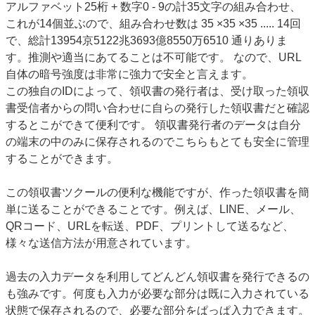
アルファベット25桁 + 数字0 - 9の計35文字の組み合わせ、
これが14個並ぶので、組み合わせ数は 35 ×35 ×35 ..... 14回
で、総計13954京5122兆3693億8550万6510 通りありま
す。推測や適当にあてることは不可能です。 なので、URL
自体の暗号強度は非常に強力で安全と言えます。
この独自のIDによって、領収書の発行者は、受け取った領収
書受信者からの問い合わせに自らの発行した領収書だと確認
するとこができて便利です。 領収書発行者のデータは自分
の端末の中のみに保存されるのでこちらもとても安全に管理
することができます。
この領収書ツクールの便利な機能ですが、作った領収書を簡
単に送ることができることです。例えば、LINE、メール、
QRコード、URLを転送、PDF、プリントして送るなど、
様々な送信方法が用意されています。
過去の入力データを利用してどんどん領収書を発行できるの
も強みです。何度も入力が必要な部分は既に入力されている
状態で保存されるので、必要な部分をぱっぱ入力できます。