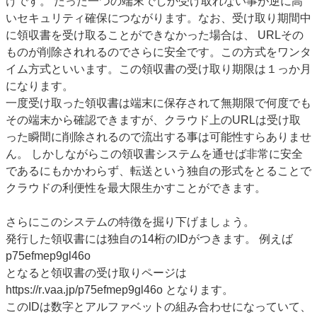
けです。 たった一つの端末でしか受け取れない事が逆に高
いセキュリティ確保につながります。なお、受け取り期間中
に領収書を受け取ることができなかった場合は、 URLその
ものが削除されれるのでさらに安全です。この方式をワンタ
イム方式といいます。この領収書の受け取り期限は１っか月
になります。
一度受け取った領収書は端末に保存されて無期限で何度でも
その端末から確認できますが、クラウド上のURLは受け取
った瞬間に削除されるので流出する事は可能性すらありませ
ん。 しかしながらこの領収書システムを通せば非常に安全
であるにもかかわらず、転送という独自の形式をとることで
クラウドの利便性を最大限生かすことができます。
さらにこのシステムの特徴を掘り下げましょう。
発行した領収書には独自の14桁のIDがつきます。 例えば
p75efmep9gl46o
となると領収書の受け取りページは
https://r.vaa.jp/p75efmep9gl46o となります。
このIDは数字とアルファベットの組み合わせになっていて、