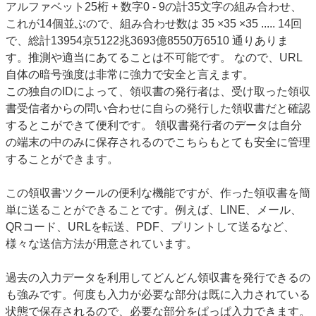
アルファベット25桁 + 数字0 - 9の計35文字の組み合わせ、
これが14個並ぶので、組み合わせ数は 35 ×35 ×35 ..... 14回
で、総計13954京5122兆3693億8550万6510 通りありま
す。推測や適当にあてることは不可能です。 なので、URL
自体の暗号強度は非常に強力で安全と言えます。
この独自のIDによって、領収書の発行者は、受け取った領収
書受信者からの問い合わせに自らの発行した領収書だと確認
するとこができて便利です。 領収書発行者のデータは自分
の端末の中のみに保存されるのでこちらもとても安全に管理
することができます。
この領収書ツクールの便利な機能ですが、作った領収書を簡
単に送ることができることです。例えば、LINE、メール、
QRコード、URLを転送、PDF、プリントして送るなど、
様々な送信方法が用意されています。
過去の入力データを利用してどんどん領収書を発行できるの
も強みです。何度も入力が必要な部分は既に入力されている
状態で保存されるので、必要な部分をぱっぱ入力できます。