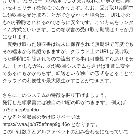
けです。 たった一つの端末でしか受け取れない事が逆に高
いセキュリティ確保につながります。なお、受け取り期間中
に領収書を受け取ることができなかった場合は、 URLその
ものが削除されれるのでさらに安全です。この方式をワンタ
イム方式といいます。この領収書の受け取り期限は１っか月
になります。
一度受け取った領収書は端末に保存されて無期限で何度でも
その端末から確認できますが、クラウド上のURLは受け取
った瞬間に削除されるので流出する事は可能性すらありませ
ん。 しかしながらこの領収書システムを通せば非常に安全
であるにもかかわらず、転送という独自の形式をとることで
クラウドの利便性を最大限生かすことができます。
さらにこのシステムの特徴を掘り下げましょう。
発行した領収書には独自の14桁のIDがつきます。 例えば
p75efmep9gl46o
となると領収書の受け取りページは
https://r.vaa.jp/p75efmep9gl46o となります。
このIDは数字とアルファベットの組み合わせになっていて、