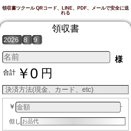
領収書ツクール QRコード、LINE、PDF、メールで安全に送
れる
領収書
様
￥0
円
合計
￥
‐
但し