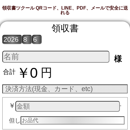
領収書ツクール QRコード、LINE、PDF、メールで安全に送
れる
領収書
様
￥0
円
合計
￥
‐
但し