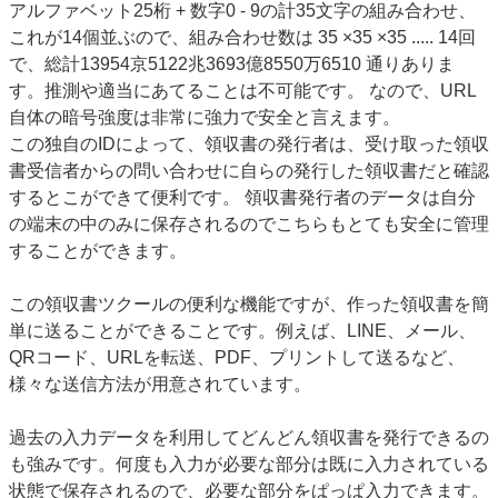
アルファベット25桁 + 数字0 - 9の計35文字の組み合わせ、
これが14個並ぶので、組み合わせ数は 35 ×35 ×35 ..... 14回
で、総計13954京5122兆3693億8550万6510 通りありま
す。推測や適当にあてることは不可能です。 なので、URL
自体の暗号強度は非常に強力で安全と言えます。
この独自のIDによって、領収書の発行者は、受け取った領収
書受信者からの問い合わせに自らの発行した領収書だと確認
するとこができて便利です。 領収書発行者のデータは自分
の端末の中のみに保存されるのでこちらもとても安全に管理
することができます。
この領収書ツクールの便利な機能ですが、作った領収書を簡
単に送ることができることです。例えば、LINE、メール、
QRコード、URLを転送、PDF、プリントして送るなど、
様々な送信方法が用意されています。
過去の入力データを利用してどんどん領収書を発行できるの
も強みです。何度も入力が必要な部分は既に入力されている
状態で保存されるので、必要な部分をぱっぱ入力できます。