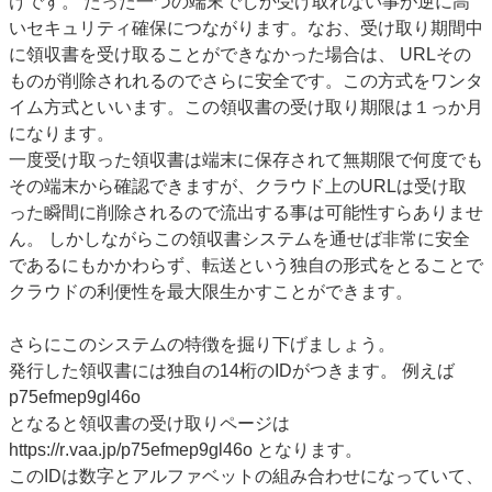
けです。 たった一つの端末でしか受け取れない事が逆に高
いセキュリティ確保につながります。なお、受け取り期間中
に領収書を受け取ることができなかった場合は、 URLその
ものが削除されれるのでさらに安全です。この方式をワンタ
イム方式といいます。この領収書の受け取り期限は１っか月
になります。
一度受け取った領収書は端末に保存されて無期限で何度でも
その端末から確認できますが、クラウド上のURLは受け取
った瞬間に削除されるので流出する事は可能性すらありませ
ん。 しかしながらこの領収書システムを通せば非常に安全
であるにもかかわらず、転送という独自の形式をとることで
クラウドの利便性を最大限生かすことができます。
さらにこのシステムの特徴を掘り下げましょう。
発行した領収書には独自の14桁のIDがつきます。 例えば
p75efmep9gl46o
となると領収書の受け取りページは
https://r.vaa.jp/p75efmep9gl46o となります。
このIDは数字とアルファベットの組み合わせになっていて、