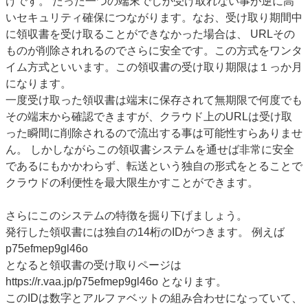
けです。 たった一つの端末でしか受け取れない事が逆に高
いセキュリティ確保につながります。なお、受け取り期間中
に領収書を受け取ることができなかった場合は、 URLその
ものが削除されれるのでさらに安全です。この方式をワンタ
イム方式といいます。この領収書の受け取り期限は１っか月
になります。
一度受け取った領収書は端末に保存されて無期限で何度でも
その端末から確認できますが、クラウド上のURLは受け取
った瞬間に削除されるので流出する事は可能性すらありませ
ん。 しかしながらこの領収書システムを通せば非常に安全
であるにもかかわらず、転送という独自の形式をとることで
クラウドの利便性を最大限生かすことができます。
さらにこのシステムの特徴を掘り下げましょう。
発行した領収書には独自の14桁のIDがつきます。 例えば
p75efmep9gl46o
となると領収書の受け取りページは
https://r.vaa.jp/p75efmep9gl46o となります。
このIDは数字とアルファベットの組み合わせになっていて、