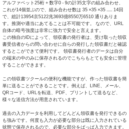
アルファベット25桁 + 数字0 - 9の計35文字の組み合わせ、
これが14個並ぶので、組み合わせ数は 35 ×35 ×35 ..... 14回
で、総計13954京5122兆3693億8550万6510 通りありま
す。推測や適当にあてることは不可能です。 なので、URL
自体の暗号強度は非常に強力で安全と言えます。
この独自のIDによって、領収書の発行者は、受け取った領収
書受信者からの問い合わせに自らの発行した領収書だと確認
するとこができて便利です。 領収書発行者のデータは自分
の端末の中のみに保存されるのでこちらもとても安全に管理
することができます。
この領収書ツクールの便利な機能ですが、作った領収書を簡
単に送ることができることです。例えば、LINE、メール、
QRコード、URLを転送、PDF、プリントして送るなど、
様々な送信方法が用意されています。
過去の入力データを利用してどんどん領収書を発行できるの
も強みです。何度も入力が必要な部分は既に入力されている
状態で保存されるので、必要な部分をぱっぱ入力できます。