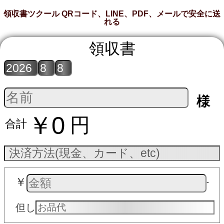
領収書ツクール QRコード、LINE、PDF、メールで安全に送
れる
領収書
様
￥0
円
合計
￥
‐
但し