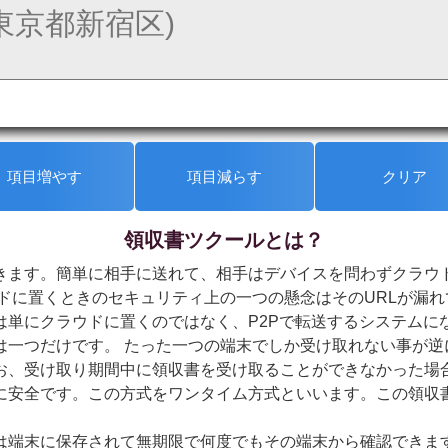
項目増やす
項目減らす
クリア
領収書ツクールとは？
kanryop
きます。簡単に相手に送れて、相手はデバイスを問わずクラウ
ドに置くときのセキュリティ上の一つの懸念はそのURLが漏れ
は単にクラウドに置くのではなく、P2Pで転送するシステムに
は一つだけです。 たった一つの端末でしか受け取れない事が逆
お、受け取り期間中に領収書を受け取ることができなかった場合
に安全です。この方式をワンタイム方式といいます。この領収
は端末に保存されて無期限で何度でもその端末から確認できま