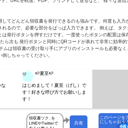
コード、URLを転送、PDF、プリントして送るなど、 様々な送
用してどんどん領収書を発行できるのも強みです。何度も入力
されるので、必要な部分をぱっぱ入力できます。 例えば、タク
とは発行ボタンを押すだけです。一度使ったボタンの配置は保
たら次も 発行ボタンと同時にQRコードが表れて非常に効率的
ステムは領収書の受け取り手にアプリのインストールも必要なく
い倒しちゃってください。
🍉夏至🍉
💛
いな
はじめまして！夏至（げし）で
す！好きな呼び方でお願いしま
す！
このページを
にしちゃおう
共有