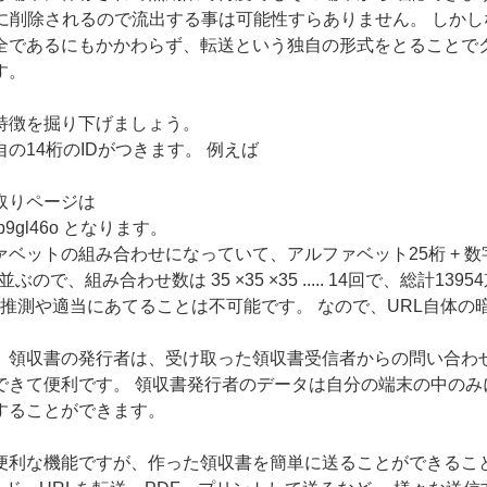
間に削除されるので流出する事は可能性すらありません。 しか
全であるにもかかわらず、転送という独自の形式をとることで
す。
特徴を掘り下げましょう。
の14桁のIDがつきます。 例えば
取りページは
5efmep9gl46o となります。
ベットの組み合わせになっていて、アルファベット25桁 + 数字0
で、組み合わせ数は 35 ×35 ×35 ..... 14回で、総計13954京
す。推測や適当にあてることは不可能です。 なので、URL自体
て、領収書の発行者は、受け取った領収書受信者からの問い合わ
できて便利です。 領収書発行者のデータは自分の端末の中のみ
することができます。
便利な機能ですが、作った領収書を簡単に送ることができるこ