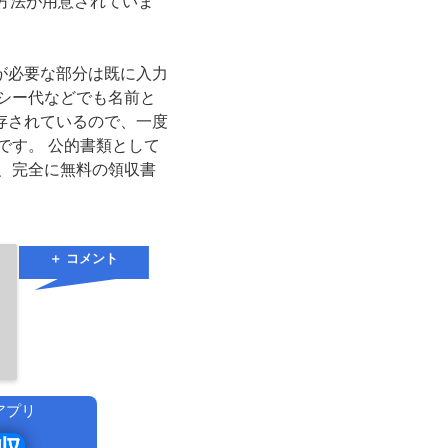
信方法が用意されていま
が必要な部分は既に入力
シー代などでも名前と
存されているので、一度
です。 公的書類として
、完全に無料の領収書
＋ コメント
アプリ
！