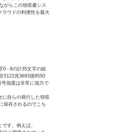
しながらこの領収書シス
クラウドの利便性を最大
 - 9の計35文字の組
5122兆3693億8550
の暗号強度は非常に強力で
せに自らの発行した領収
に保存されるのでこち
とです。例えば、