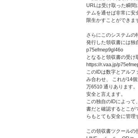
URLは受け取った瞬
テムを通せば非常に安
限生かすことができま
さらにこのシステムの
発行した領収書には独自
p75efmep9gl46o
となると領収書の受け
https://r.vaa.jp/p7
このIDは数字とアルファ
み合わせ、 これが14個並ぶの
万6510 通りありま
安全と言えます。
この独自のIDによっ
書だと確認するとこが
らもとても安全に管理
この領収書ツクールの